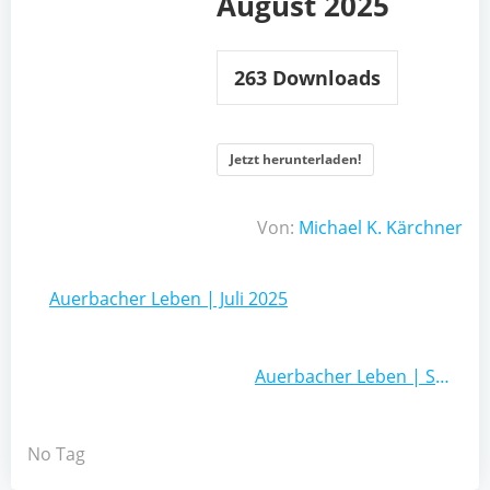
August 2025
263
Downloads
Jetzt herunterladen!
Von:
Michael K. Kärchner
Beitragsnavigation
Auerbacher Leben | Juli 2025
Beitragsnavigation
Auerbacher Leben | September 2025
No Tag