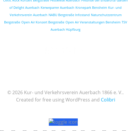
Celtic Rock Konzert Bergstraße
Festwiese Auerbach
Freunde der Endarofta
Garden
of Delight Auerbach
Kerweparrer Auerbach
Kronepark Bensheim
Kur- und
Verkehrsverein Auerbach
NABU Bergstraße Infostand
Naturschutzzentrum
Bergstraße
Open Air Konzert Bergstraße
Open Air Veranstaltungen Bensheim
TSV
Auerbach Hüpfburg
© 2026 Kur- und Verkehrsverein Auerbach 1866 e. V..
Created for free using WordPress and
Colibri