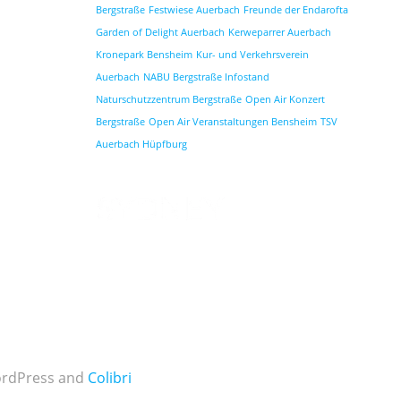
Bergstraße
Festwiese Auerbach
Freunde der Endarofta
Garden of Delight Auerbach
Kerweparrer Auerbach
Kronepark Bensheim
Kur- und Verkehrsverein
Auerbach
NABU Bergstraße Infostand
Naturschutzzentrum Bergstraße
Open Air Konzert
Bergstraße
Open Air Veranstaltungen Bensheim
TSV
Auerbach Hüpfburg
WordPress and
Colibri