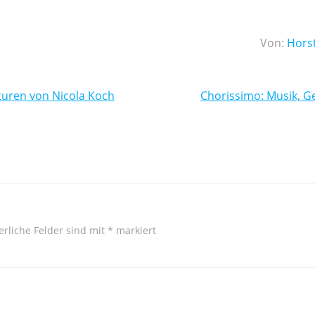
Von:
Hors
n
Beitragsnavigation
turen von Nicola Koch
erliche Felder sind mit
*
markiert