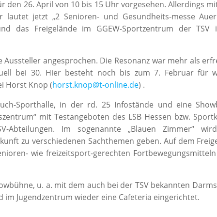
 den 26. April von 10 bis 15 Uhr vorgesehen. Allerdings mi
 lautet jetzt „2 Senioren- und Gesundheits-messe Auer
n und das Freigelände im GGEW-Sportzentrum der TSV 
Aussteller angesprochen. Die Resonanz war mehr als erfre
uell bei 30. Hier besteht noch bis zum 7. Februar für w
i Horst Knop (
horst.knop@t-online.de
) .
-Kuch-Sporthalle, in der rd. 25 Infostände und eine Sho
nszentrum“ mit Testangeboten des LSB Hessen bzw. Sportk
V-Abteilungen. Im sogenannte „Blauen Zimmer“ wird
uskunft zu verschiedenen Sachthemen geben. Auf dem Freig
nioren- wie freizeitsport-gerechten Fortbewegungsmitteln
owbühne, u. a. mit dem auch bei der TSV bekannten Darms
rd im Jugendzentrum wieder eine Cafeteria eingerichtet.