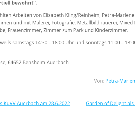
tiell bewohnt“.
lten Arbeiten von Elisabeth Kling/Reinheim, Petra-Marlene
men und mit Malerei, Fotografie, Metallbildhauerei, Mixed
tube, Frauenzimmer, Zimmer zum Park und Kinderzimmer.
weils samstags 14:30 – 18:00 Uhr und sonntags 11:00 – 18:
sse, 64652 Bensheim-Auerbach
Von:
Petra-Marlen
n
Beitragsnavigation
s KuVV Auerbach am 28.6.2022
G