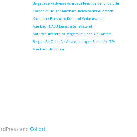
Bergstraße
Festwiese Auerbach
Freunde der Endarofta
Garden of Delight Auerbach
Kerweparrer Auerbach
Kronepark Bensheim
Kur- und Verkehrsverein
Auerbach
NABU Bergstraße Infostand
Naturschutzzentrum Bergstraße
Open Air Konzert
Bergstraße
Open Air Veranstaltungen Bensheim
TSV
Auerbach Hüpfburg
WordPress and
Colibri